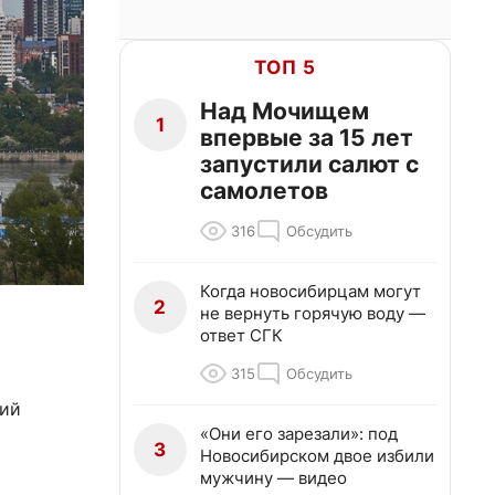
ТОП 5
Над Мочищем
1
впервые за 15 лет
запустили салют с
самолетов
316
Обсудить
Когда новосибирцам могут
2
не вернуть горячую воду —
ответ СГК
315
Обсудить
ний
«Они его зарезали»: под
3
Новосибирском двое избили
мужчину — видео