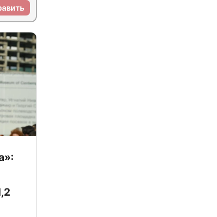
равить
а»:
,2