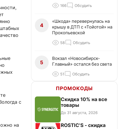
166
Обсудить
чности,
ет
«Шкода» перевернулась на
янно
4
крышу в ДТП с «Тойотой» на
сштабных
Прокопьевской
качество
58
Обсудить
льные
Вокзал «Новосибирск-
5
Главный» остался без света
но
межных
51
Обсудить
ПРОМОКОДЫ
сте
Скидка 10% на все
Вологда с
товары
До 31 августа, 2026
можно на
ROSTIC'S - скидка