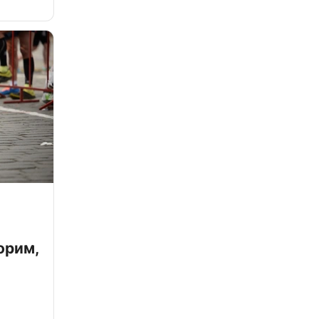
орим,