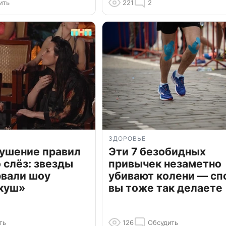
ить
221
2
ЗДОРОВЬЕ
рушение правил
Эти 7 безобидных
о слёз: звезды
привычек незаметно
рвали шоу
убивают колени — сп
куш»
вы тоже так делаете
ть
126
Обсудить