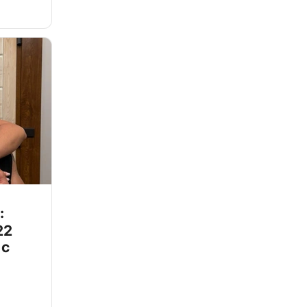
:
22
 с