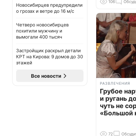
106
Обсуд
Новосибирцев предупредили
о грозах и ветре до 16 м/с
Четверо новосибирцев
похитили мужчину и
вымогали 400 тысяч
Застройщик раскрыл детали
КРТ на Кирова: 9 домов до 30
этажей
Все новости
РАЗВЛЕЧЕНИЯ
Грубое на
и ругань д
чуть не со
«Большой 
72
Обсуди