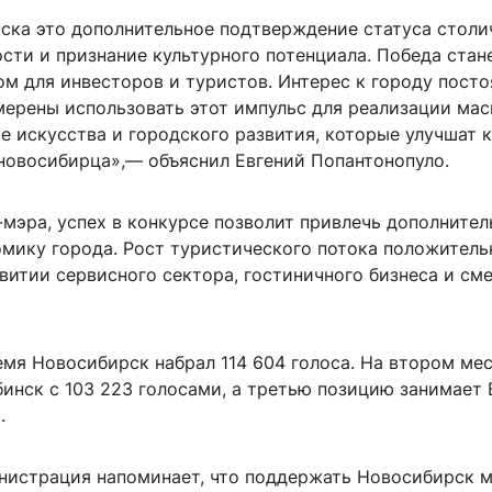
ска это дополнительное подтверждение статуса столи
сти и признание культурного потенциала. Победа стан
м для инвесторов и туристов. Интерес к городу посто
амерены использовать этот импульс для реализации ма
е искусства и городского развития, которые улучшат 
новосибирца»,— объяснил Евгений Попантонопуло.
мэра, успех в конкурсе позволит привлечь дополните
омику города. Рост туристического потока положитель
витии сервисного сектора, гостиничного бизнеса и с
емя Новосибирск набрал 114 604 голоса. На втором ме
инск с 103 223 голосами, а третью позицию занимает 
.
нистрация напоминает, что поддержать Новосибирск 