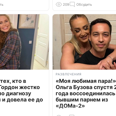
ть
209
Обсудить
РАЗВЛЕЧЕНИЯ
тех, кто в
«Моя любимая пара!»
Гордон жестко
Ольга Бузова спустя 
по диагнозу
года воссоединилась
и довела ее до
бывшим парнем из
«ДОМа-2»