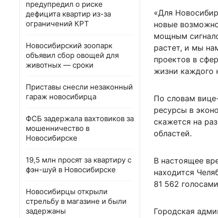
предупредил о риске
«Для Новосибир
дефицита квартир из-за
ограничений КРТ
новые возможно
мощным сигнало
Новосибирский зоопарк
растет, и мы н
объявил сбор овощей для
проектов в сфер
животных — сроки
жизни каждого 
Приставы снесли незаконный
гараж новосибирца
По словам вице-
ресурсы в экон
ФСБ задержала вахтовиков за
скажется на раз
мошенничество в
областей.
Новосибирске
19,5 млн просят за квартиру с
В настоящее вр
фэн-шуй в Новосибирске
находится Челяб
81 562 голосами
Новосибирцы открыли
стрельбу в магазине и были
задержаны
Городская адми