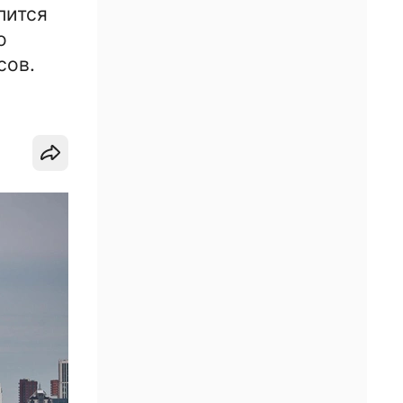
лится
о
сов.