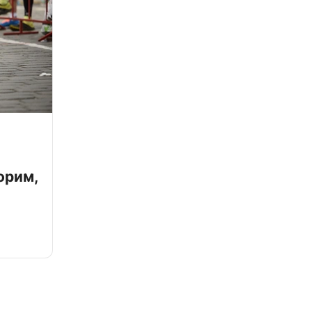
орим,