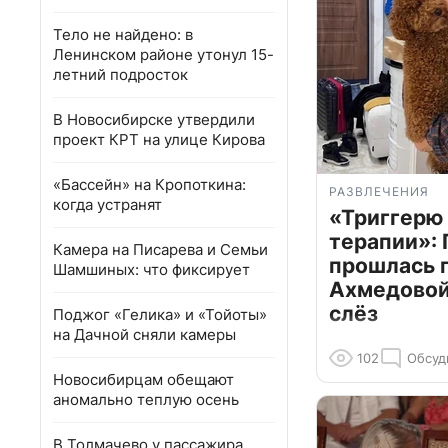
Тело не найдено: в
Ленинском районе утонул 15-
летний подросток
В Новосибирске утвердили
проект КРТ на улице Кирова
«Бассейн» на Кропоткина:
РАЗВЛЕЧЕНИЯ
когда устранят
«Триггерю 
терапии»: 
Камера на Писарева и Семьи
прошлась 
Шамшиных: что фиксирует
Ахмедовой 
слёз
Поджог «Гелика» и «Тойоты»
на Дачной сняли камеры
102
Обсуд
Новосибирцам обещают
аномально теплую осень
В Толмачево у пассажира