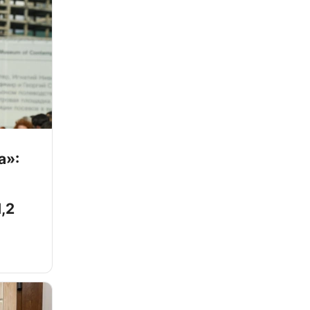
а»:
,2