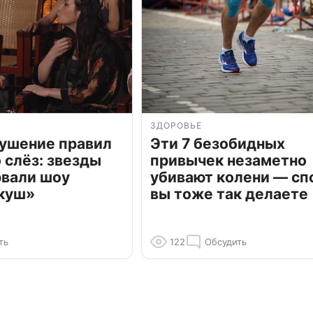
ЗДОРОВЬЕ
рушение правил
Эти 7 безобидных
о слёз: звезды
привычек незаметно
рвали шоу
убивают колени — сп
куш»
вы тоже так делаете
ть
122
Обсудить