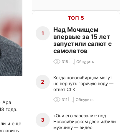
ТОП 5
Над Мочищем
1
впервые за 15 лет
запустили салют с
самолетов
315
Обсудить
Когда новосибирцам могут
2
не вернуть горячую воду —
ответ СГК
311
Обсудить
) Ара
8 года.
«Они его зарезали»: под
3
Новосибирском двое избили
ели и ещё
мужчину — видео
зглавить