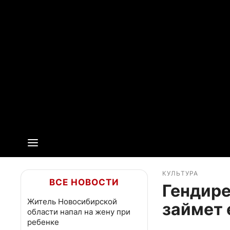
КУЛЬТУРА
ВСЕ НОВОСТИ
Гендире
Житель Новосибирской
займет 
области напал на жену при
ребенке