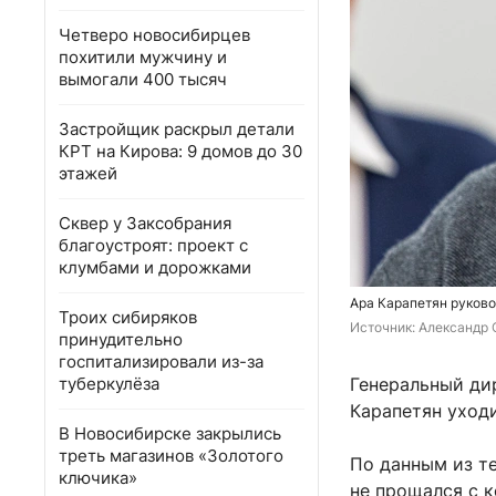
Четверо новосибирцев
похитили мужчину и
вымогали 400 тысяч
Застройщик раскрыл детали
КРТ на Кирова: 9 домов до 30
этажей
Сквер у Заксобрания
благоустроят: проект с
клумбами и дорожками
Ара Карапетян руково
Троих сибиряков
Источник: 
Александр 
принудительно
госпитализировали из-за
туберкулёза
Генеральный ди
Карапетян уходи
В Новосибирске закрылись
треть магазинов «Золотого
По данным из те
ключика»
не прощался с к