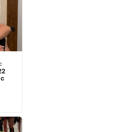
:
22
 с