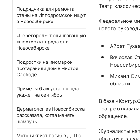
Театр классичес
Подрядчика для ремонта
стены на Ипподромской ищут
Федеральное ми
в Новосибирске
нового руководи
«Перегорел»: тюнингованную
«шестерку» продают в
Айрат Тухв
Новосибирске
Вячеслав С
Подростки на иномарке
Новосибирс
протаранили дом в Чистой
Слободе
Михаил Сим
области.
Приметы 6 августа: погода
укажет на сентябрь
В базе «Контур.
театре отказал
Дерматолог из Новосибирска
рассказала, когда менять
обращение.
шампунь
Журналисты нап
Мотоциклист погиб в ДТП с
области и в рук