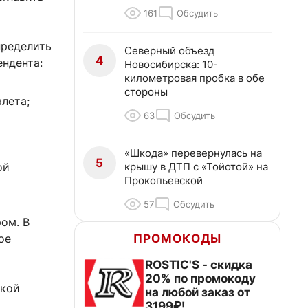
161
Обсудить
пределить
Северный объезд
4
ендента:
Новосибирска: 10-
километровая пробка в обе
стороны
лета;
63
Обсудить
«Шкода» перевернулась на
5
крышу в ДТП с «Тойотой» на
ой
Прокопьевской
57
Обсудить
ом. В
ПРОМОКОДЫ
ое
ROSTIC'S - скидка
20% по промокоду
ской
на любой заказ от
3199₽!