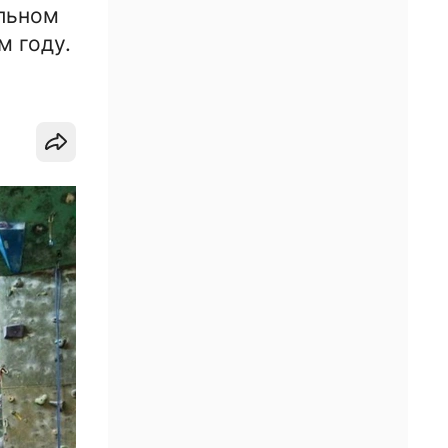
ельном
м году.