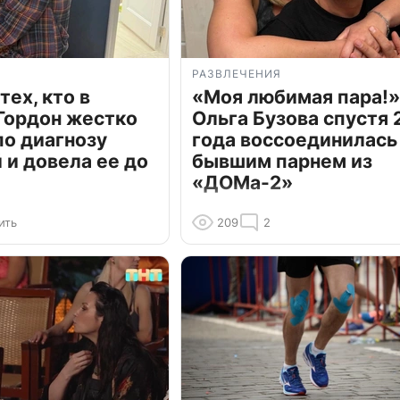
РАЗВЛЕЧЕНИЯ
тех, кто в
«Моя любимая пара!»
Гордон жестко
Ольга Бузова спустя 
по диагнозу
года воссоединилась
и довела ее до
бывшим парнем из
«ДОМа-2»
ить
209
2