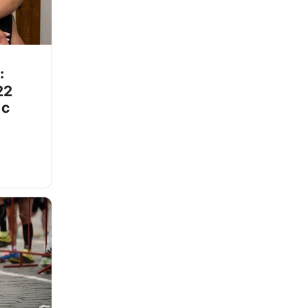
:
22
 с