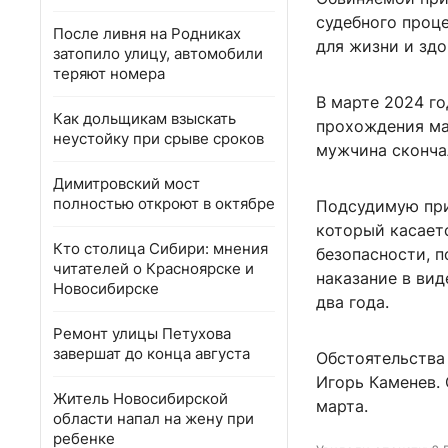
судебного проце
После ливня на Родниках
для жизни и зд
затопило улицу, автомобили
теряют номера
В марте 2024 г
Как дольщикам взыскать
прохождения ма
неустойку при срыве сроков
мужчина сконча
Димитровский мост
полностью откроют в октябре
Подсудимую приз
который касает
Кто столица Сибири: мнения
безопасности, 
читателей о Красноярске и
наказание в ви
Новосибирске
два года.
Ремонт улицы Петухова
завершат до конца августа
Обстоятельства 
Игорь Каменев. 
Житель Новосибирской
марта.
области напал на жену при
ребенке