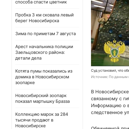
способа спасти цветник
Пробка 3 км сковала левый
берег Новосибирска
Зима по приметам 7 августа
Арест начальника полиции
Заельцовского района:
детали дела
Котята пумы показались из
Суд установил, что о
домика в Новосибирском
Источник: 
По данным 
зоопарке
В Новосибирске
Новосибирский зоопарк
связанному с ги
показал мартышку Бразза
Информацию о в
следственное уп
Коллекцию марок за 284
тысячи продают в
Новосибирске
Обвиняемой при