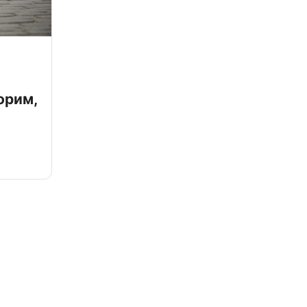
орим,