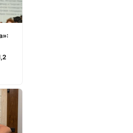
а»:
,2