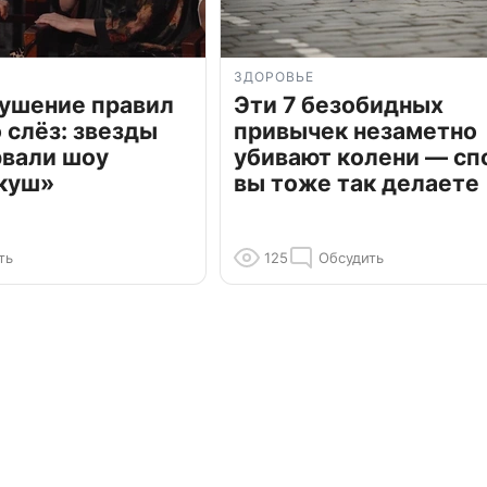
ЗДОРОВЬЕ
рушение правил
Эти 7 безобидных
о слёз: звезды
привычек незаметно
рвали шоу
убивают колени — сп
куш»
вы тоже так делаете
ть
125
Обсудить