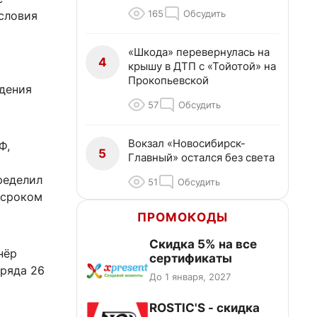
165
Обсудить
условия
«Шкода» перевернулась на
4
крышу в ДТП с «Тойотой» на
Прокопьевской
адения
57
Обсудить
Вокзал «Новосибирск-
Ф,
5
Главный» остался без света
ределил
51
Обсудить
 сроком
ПРОМОКОДЫ
Скидка 5% на все
нёр
сертификаты
аряда 26
До 1 января, 2027
ROSTIC'S - скидка