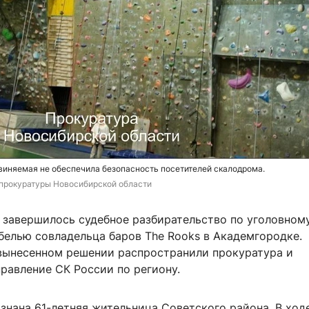
бвиняемая не обеспечила безопасность посетителей скалодрома.
прокуратуры Новосибирской области
 завершилось судебное разбирательство по уголовному
белью совладельца баров The Rooks в Академгородке.
ынесенном решении распространили прокуратура и
равление СК России по региону.
знана 61-летняя жительница Советского района. В ход