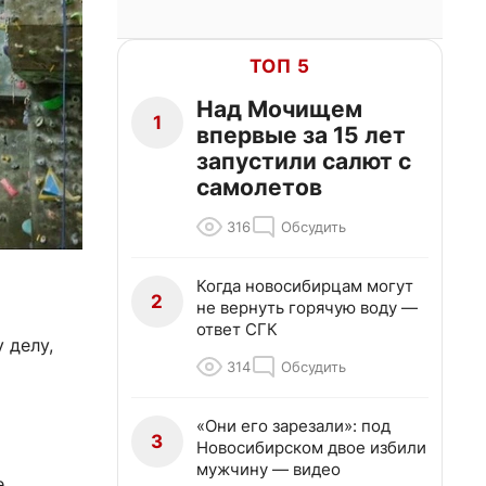
ТОП 5
Над Мочищем
1
впервые за 15 лет
запустили салют с
самолетов
316
Обсудить
Когда новосибирцам могут
2
не вернуть горячую воду —
ответ СГК
 делу,
314
Обсудить
«Они его зарезали»: под
3
Новосибирском двое избили
мужчину — видео
е