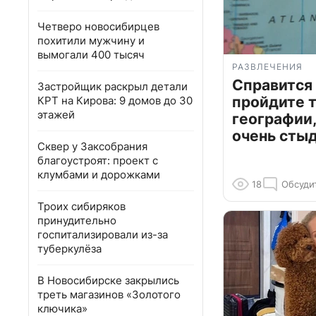
Четверо новосибирцев
похитили мужчину и
вымогали 400 тысяч
РАЗВЛЕЧЕНИЯ
Справится
Застройщик раскрыл детали
пройдите т
КРТ на Кирова: 9 домов до 30
этажей
географии,
очень сты
Сквер у Заксобрания
благоустроят: проект с
клумбами и дорожками
18
Обсуди
Троих сибиряков
принудительно
госпитализировали из-за
туберкулёза
В Новосибирске закрылись
треть магазинов «Золотого
ключика»