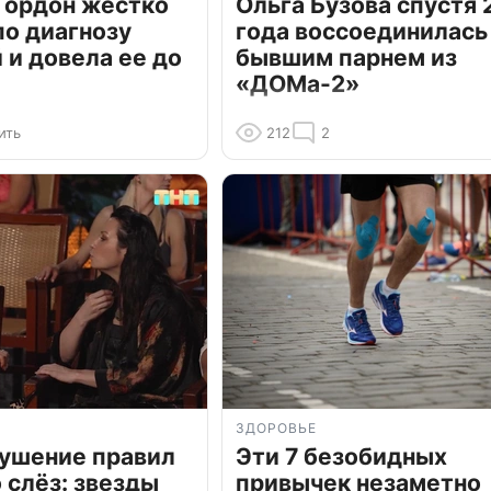
Гордон жестко
Ольга Бузова спустя 
по диагнозу
года воссоединилась
и довела ее до
бывшим парнем из
«ДОМа-2»
ить
212
2
ЗДОРОВЬЕ
рушение правил
Эти 7 безобидных
о слёз: звезды
привычек незаметно