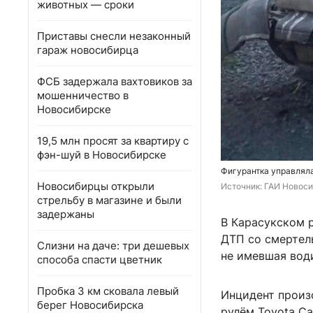
животных — сроки
Приставы снесли незаконный
гараж новосибирца
ФСБ задержала вахтовиков за
мошенничество в
Новосибирске
19,5 млн просят за квартиру с
фэн-шуй в Новосибирске
Фигурантка управляла
Новосибирцы открыли
Источник: 
ГАИ Новоси
стрельбу в магазине и были
задержаны
В Карасукском 
ДТП со смертел
Слизни на даче: три дешевых
не имевшая вод
способа спасти цветник
Пробка 3 км сковала левый
Инцидент произо
берег Новосибирска
рулём Toyota Ca