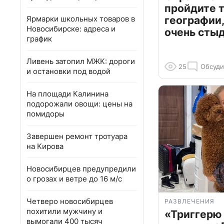
пройдите т
Ярмарки школьных товаров в
географии,
Новосибирске: адреса и
очень сты
график
Ливень затопил МЖК: дороги
25
Обсуди
и остановки под водой
На площади Калинина
подорожали овощи: цены на
помидоры
Завершен ремонт тротуара
на Кирова
Новосибирцев предупредили
о грозах и ветре до 16 м/с
Четверо новосибирцев
РАЗВЛЕЧЕНИЯ
похитили мужчину и
«Триггерю 
вымогали 400 тысяч