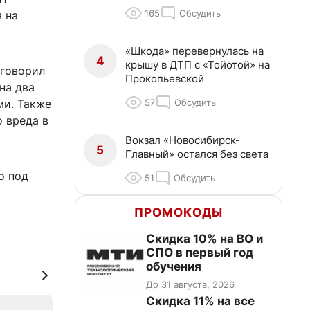
165
Обсудить
 на
«Шкода» перевернулась на
4
крышу в ДТП с «Тойотой» на
иговорил
Прокопьевской
на два
57
Обсудить
ми. Также
 вреда в
Вокзал «Новосибирск-
5
Главный» остался без света
о под
51
Обсудить
ПРОМОКОДЫ
Скидка 10% на ВО и
СПО в первый год
обучения
До 31 августа, 2026
Скидка 11% на все