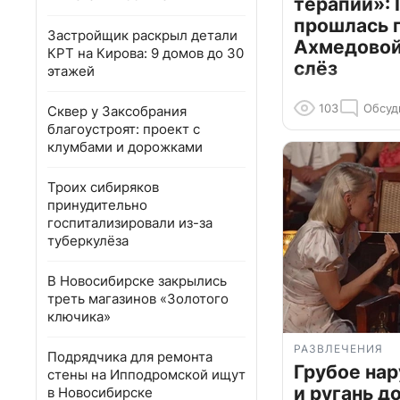
терапии»: 
прошлась 
Застройщик раскрыл детали
Ахмедовой 
КРТ на Кирова: 9 домов до 30
слёз
этажей
103
Обсуд
Сквер у Заксобрания
благоустроят: проект с
клумбами и дорожками
Троих сибиряков
принудительно
госпитализировали из-за
туберкулёза
В Новосибирске закрылись
треть магазинов «Золотого
ключика»
РАЗВЛЕЧЕНИЯ
Подрядчика для ремонта
Грубое на
стены на Ипподромской ищут
и ругань д
в Новосибирске