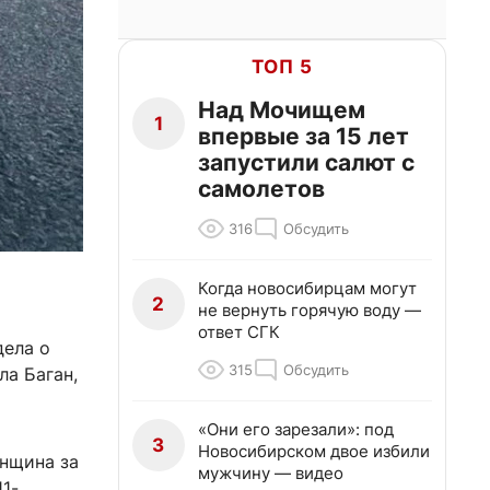
ТОП 5
Над Мочищем
1
впервые за 15 лет
запустили салют с
самолетов
316
Обсудить
Когда новосибирцам могут
2
не вернуть горячую воду —
ответ СГК
дела о
315
Обсудить
а Баган,
«Они его зарезали»: под
3
Новосибирском двое избили
енщина за
мужчину — видео
11-