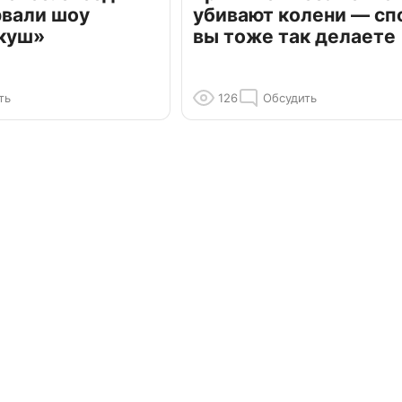
рвали шоу
убивают колени — сп
куш»
вы тоже так делаете
ть
126
Обсудить