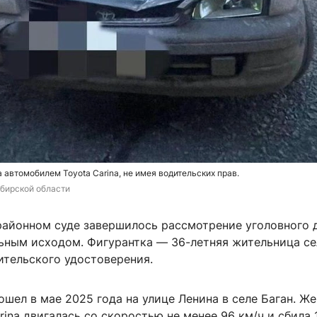
 автомобилем Toyota Carina, не имея водительских прав.
бирской области
районном суде завершилось рассмотрение уголовного 
ьным исходом. Фигурантка — 36-летняя жительница сел
ительского удостоверения.
шел в мае 2025 года на улице Ленина в селе Баган. Ж
rina двигалась со скоростью не менее 96 км/ч и сбила 