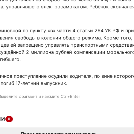
а, управлявшего электросамокатом. Ребёнок скончался
виновной по пункту «в» части 4 статьи 264 УК РФ и пр
шения свободы в колонии общего режима. Кроме того, 
яцев ей запрещено управлять транспортными средства
осуждённой 2 миллиона рублей компенсации морального
гибшего.
ичное преступление осудили водителя, по вине которог
погиб 17-летний выпускник.
Выделите фрагмент и нажмите Ctrl+Enter
ИИ
0
Пока нет ни одного комментария.