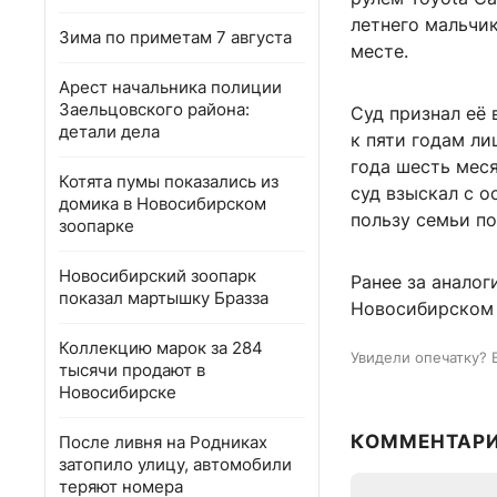
летнего мальчик
Зима по приметам 7 августа
месте.
Арест начальника полиции
Заельцовского района:
Суд признал её 
детали дела
к пяти годам ли
года шесть мес
Котята пумы показались из
суд взыскал с 
домика в Новосибирском
пользу семьи по
зоопарке
Новосибирский зоопарк
Ранее за аналог
показал мартышку Бразза
Новосибирском 
Коллекцию марок за 284
Увидели опечатку? 
тысячи продают в
Новосибирске
КОММЕНТАР
После ливня на Родниках
затопило улицу, автомобили
теряют номера