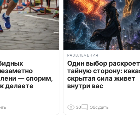
РАЗВЛЕЧЕНИЯ
обидных
Один выбор раскроет
незаметно
тайную сторону: кака
олени — спорим,
скрытая сила живет
к делаете
внутри вас
ить
30
Обсудить