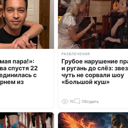
РАЗВЛЕЧЕНИЯ
мая пара!»:
Грубое нарушение пр
ва спустя 22
и ругань до слёз: зве
единилась с
чуть не сорвали шоу
рнем из
«Большой куш»
70
Обсудить