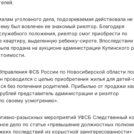
телей.
алам уголовного дела, подозреваемая действовала не
хему был вовлечен ее знакомый риелтор. Благодаря
служебного положения, риелтор смог приобрести по
е квартиру, выделенную ребенку-сироте. Впоследствии
ыла продана на аукционе администрации Купинского р
стоимости.
 Управления ФСБ России по Новосибирской области по
н проводился с целью приобретения жилья для детей-
хся без попечения родителей. Прибылью от продажи кв
н рублей представитель администрации и риэлтор
по своему усмотрению».
ативно-разыскных мероприятий УФСБ Следственный к
вное дело по статье «превышение должностных полном
ких последствий из корыстной заинтересованности» (п