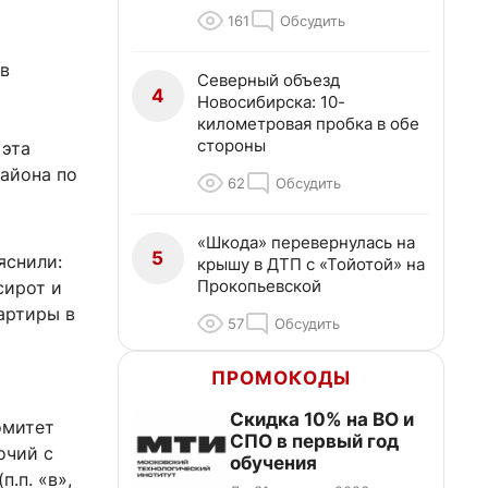
161
Обсудить
 в
Северный объезд
4
Новосибирска: 10-
километровая пробка в обе
стороны
 эта
айона по
62
Обсудить
«Шкода» перевернулась на
5
яснили:
крышу в ДТП с «Тойотой» на
Прокопьевской
сирот и
артиры в
57
Обсудить
ПРОМОКОДЫ
Скидка 10% на ВО и
омитет
СПО в первый год
очий с
обучения
.п. «в»,