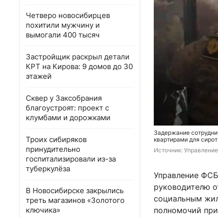
Четверо новосибирцев
похитили мужчину и
вымогали 400 тысяч
Застройщик раскрыл детали
КРТ на Кирова: 9 домов до 30
этажей
Сквер у Заксобрания
благоустроят: проект с
клумбами и дорожками
Задержание сотрудни
Троих сибиряков
квартирами для сирот
принудительно
Источник: 
Управление
госпитализировали из-за
туберкулёза
Управление ФСБ
руководителю о
В Новосибирске закрылись
социальным жил
треть магазинов «Золотого
ключика»
полномочий при