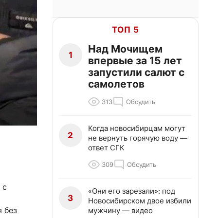
ТОП 5
Над Мочищем
1
впервые за 15 лет
запустили салют с
самолетов
313
Обсудить
Когда новосибирцам могут
2
не вернуть горячую воду —
ответ СГК
309
Обсудить
 с
«Они его зарезали»: под
3
Новосибирском двое избили
 без
мужчину — видео