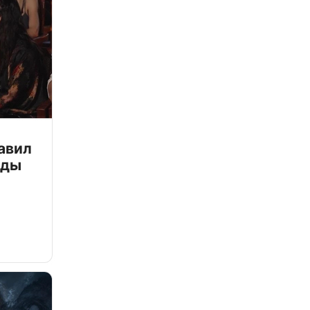
авил
зды