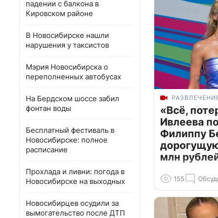
падении с балкона в
Кировском районе
В Новосибирске нашли
нарушения у таксистов
Мэрия Новосибирска о
переполненных автобусах
На Бердском шоссе забил
РАЗВЛЕЧЕНИ
фонтан воды
«Всё, поте
Ивлеева п
Бесплатный фестиваль в
Филиппу Б
Новосибирске: полное
дорогущую 
расписание
млн рубле
Прохлада и ливни: погода в
155
Обсуд
Новосибирске на выходных
Новосибирцев осудили за
вымогательство после ДТП