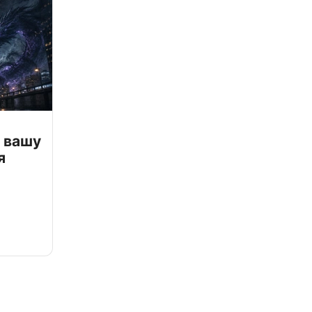
 вашу
я