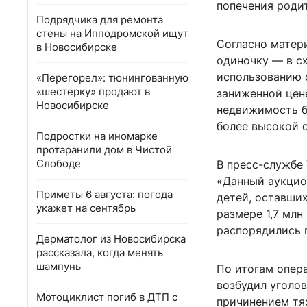
попечения роди
Подрядчика для ремонта
стены на Ипподромской ищут
Согласно матери
в Новосибирске
одиночку — в с
использованию 
«Перегорел»: тюнингованную
«шестерку» продают в
заниженной цен
Новосибирске
недвижимость б
более высокой 
Подростки на иномарке
протаранили дом в Чистой
Слободе
В пресс-службе
«Данный аукцио
Приметы 6 августа: погода
детей, оставши
укажет на сентябрь
размере 1,7 мл
распорядились 
Дерматолог из Новосибирска
рассказала, когда менять
шампунь
По итогам опер
возбудил уголо
Мотоциклист погиб в ДТП с
причинением тяж