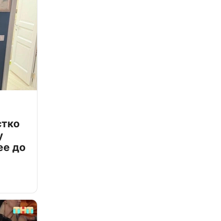
стко
у
ее до