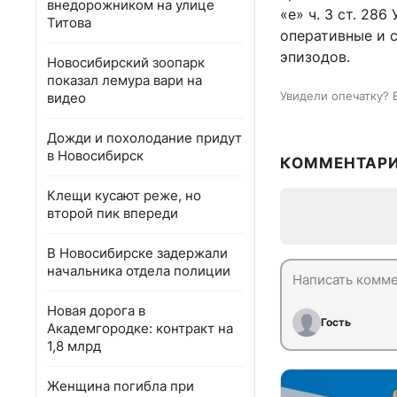
внедорожником на улице
«е» ч. 3 ст. 28
Титова
оперативные и 
эпизодов.
Новосибирский зоопарк
показал лемура вари на
Увидели опечатку? 
видео
Дожди и похолодание придут
в Новосибирск
КОММЕНТАР
Клещи кусают реже, но
второй пик впереди
В Новосибирске задержали
начальника отдела полиции
Новая дорога в
Гость
Академгородке: контракт на
1,8 млрд
Женщина погибла при