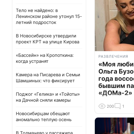
Тело не найдено: в
Ленинском районе утонул 15-
летний подросток
В Новосибирске утвердили
проект КРТ на улице Кирова
«Бассейн» на Кропоткина:
РАЗВЛЕЧЕНИЯ
когда устранят
«Моя люби
Ольга Бузо
Камера на Писарева и Семьи
года воссо
Шамшиных: что фиксирует
бывшим па
«ДОМа-2»
Поджог «Гелика» и «Тойоты»
на Дачной сняли камеры
200
1
Новосибирцам обещают
аномально теплую осень
В Толмачево у пассажира