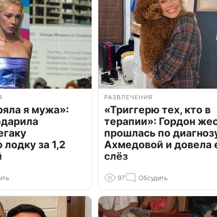
Я
РАЗВЛЕЧЕНИЯ
ряла я мужа»:
«Триггерю тех, кто в
одарила
терапии»: Гордон же
егаку
прошлась по диагноз
лодку за 1,2
Ахмедовой и довела 
й
слёз
ить
97
Обсудить