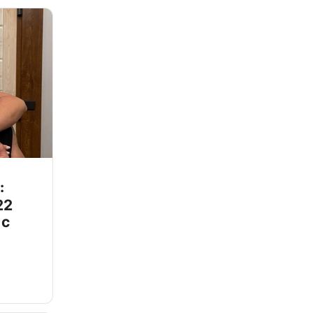
:
22
 с