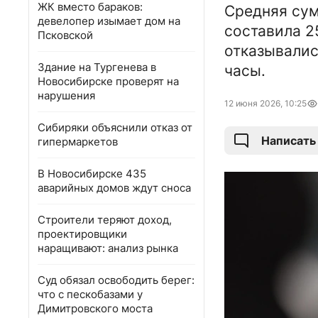
ЖК вместо бараков:
Средняя сум
девелопер изымает дом на
составила 2
Псковской
отказывалис
Здание на Тургенева в
часы.
Новосибирске проверят на
нарушения
12 июня 2026, 10:25
Сибиряки объяснили отказ от
Написать
гипермаркетов
В Новосибирске 435
аварийных домов ждут сноса
Строители теряют доход,
проектировщики
наращивают: анализ рынка
Суд обязал освободить берег:
что с пескобазами у
Димитровского моста