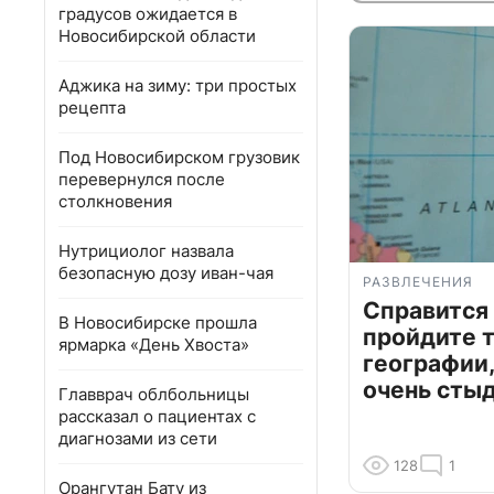
градусов ожидается в
Новосибирской области
Аджика на зиму: три простых
рецепта
Под Новосибирском грузовик
перевернулся после
столкновения
Нутрициолог назвала
безопасную дозу иван-чая
РАЗВЛЕЧЕНИЯ
Справится
В Новосибирске прошла
пройдите т
ярмарка «День Хвоста»
географии,
очень сты
Главврач облбольницы
рассказал о пациентах с
диагнозами из сети
128
1
Орангутан Бату из