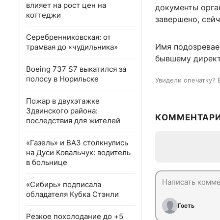
влияет на рост цен на
документы орган
коттеджи
завершено, сей
Серебренниковская: от
Имя подозревае
трамвая до «чудильника»
бывшему директ
Boeing 737 S7 выкатился за
полосу в Норильске
Увидели опечатку? 
Пожар в двухэтажке
Здвинского района:
КОММЕНТАР
последствия для жителей
«Газель» и ВАЗ столкнулись
на Дуси Ковальчук: водитель
в больнице
«Сибирь» подписала
обладателя Кубка Стэнли
Гость
Резкое похолодание до +5