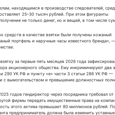
елам, находящимся в производстве следователей, сре
оставляет 25–30 тысяч рублей. При этом фигуранты
получение не только денег, но и вещей, в том числе су
х средств в качестве взятки были получены кожаный
жаный портфель и наручные часы известного бренда», 
омстве.
взятку за первые пять месяцев 2026 года зафиксирова
ора акционерного общества. Ему инкриминируют два 
ьи 290 УК РФ и пункту «е» части 3 статьи 286 УК РФ —
ки с вымогательством и превышение должностных полн
2025 годов гендиректор через посредника требовал от
ругой фирмы передать имущественные права на компа
ость этого актива превышает 80 миллионов рублей. П
анта предприниматель должна была изменить уставные