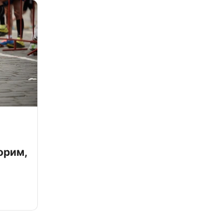
орим,