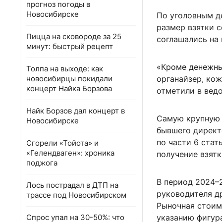
прогноз погоды в
Новосибирске
По уголовным д
размер взятки с
Пицца на сковороде за 25
соглашались на 
минут: быстрый рецепт
«Кроме денежны
Толпа на выходе: как
новосибирцы покидали
органайзер, ко
концерт Найка Борзова
отметили в вед
Найк Борзов дал концерт в
Самую крупную 
Новосибирске
бывшего директ
по части 6 стат
Сгорели «Тойота» и
«Гелендваген»: хроника
получение взят
поджога
В период 2024–
Лось пострадал в ДТП на
руководителя д
трассе под Новосибирском
Рыночная стоим
Спрос упал на 30-50%: что
указанию фигур