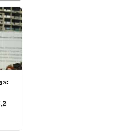
а»:
,2