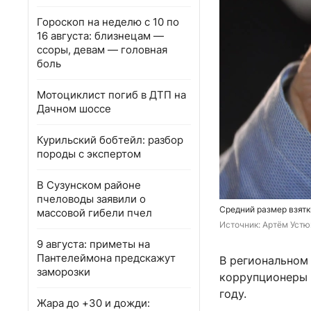
Гороскоп на неделю с 10 по
16 августа: близнецам —
ссоры, девам — головная
боль
Мотоциклист погиб в ДТП на
Дачном шоссе
Курильский бобтейл: разбор
породы с экспертом
В Сузунском районе
пчеловоды заявили о
Средний размер взятк
массовой гибели пчел
Источник: 
Артём Устю
9 августа: приметы на
Пантелеймона предскажут
В региональном
заморозки
коррупционеры 
году.
Жара до +30 и дожди: