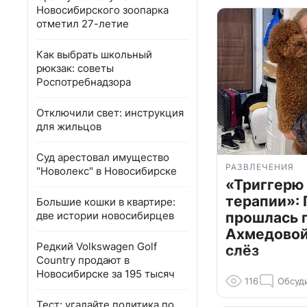
Новосибирского зоопарка
отметил 27-летие
Как выбрать школьный
рюкзак: советы
Роспотребнадзора
Отключили свет: инструкция
для жильцов
Суд арестовал имущество
РАЗВЛЕЧЕНИЯ
"Новолекс" в Новосибирске
«Триггерю 
терапии»: 
Большие кошки в квартире:
две истории новосибирцев
прошлась 
Ахмедовой 
Редкий Volkswagen Golf
слёз
Country продают в
Новосибирске за 195 тысяч
116
Обсуд
Тест: угадайте политика по