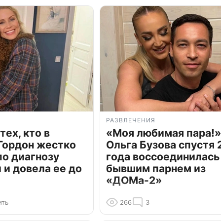
РАЗВЛЕЧЕНИЯ
тех, кто в
«Моя любимая пара!»
Гордон жестко
Ольга Бузова спустя 
по диагнозу
года воссоединилась
и довела ее до
бывшим парнем из
«ДОМа-2»
ить
266
3