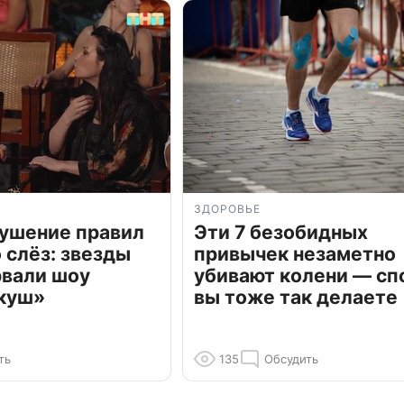
ЗДОРОВЬЕ
рушение правил
Эти 7 безобидных
о слёз: звезды
привычек незаметно
рвали шоу
убивают колени — сп
куш»
вы тоже так делаете
ть
135
Обсудить