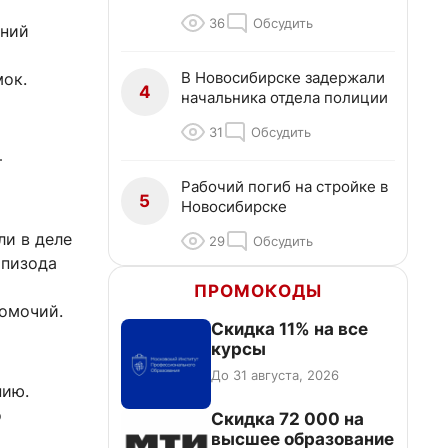
36
Обсудить
дний
В Новосибирске задержали
мок.
4
начальника отдела полиции
31
Обсудить
—
Рабочий погиб на стройке в
5
Новосибирске
ли в деле
29
Обсудить
эпизода
ПРОМОКОДЫ
омочий.
Скидка 11% на все
курсы
До 31 августа, 2026
нию.
о
Скидка 72 000 на
высшее образование