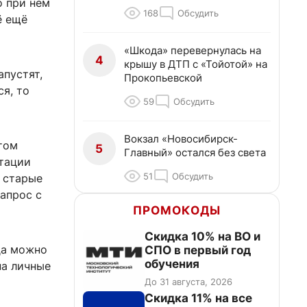
о при нём
168
Обсудить
ё ещё
«Шкода» перевернулась на
4
крышу в ДТП с «Тойотой» на
апустят,
Прокопьевской
ся, то
59
Обсудить
Вокзал «Новосибирск-
том
5
Главный» остался без света
нтации
51
Обсудить
 старые
апрос с
ПРОМОКОДЫ
Скидка 10% на ВО и
да можно
СПО в первый год
обучения
на личные
До 31 августа, 2026
Скидка 11% на все