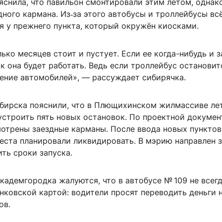
яснила, что павильон смонтировали этим летом, однак
дного кармана. Из‑за этого автобусы и троллейбусы вс
я у прежнего пункта, который окружён киосками.
ько месяцев стоит и пустует. Если ее когда-нибудь и з
ак она будет работать. Ведь если троллейбус остановит
ение автомобилей», — рассуждает сибирячка.
бирска пояснили, что в Плющихинском жилмассиве ле
устроить пять новых остановок. По проектной докуме
мотрены заездные карманы. После ввода новых пунктов
еста планировали ликвидировать. В мэрию направлен з
ть сроки запуска.
кадемгородка жалуются, что в автобусе № 109 не всег
нковской картой: водители просят переводить деньги 
ов.