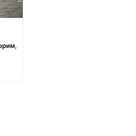
орим,