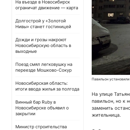
На въезде в Новосибирск
ограничат движение — карта
Долгострой у «Золотой
Нивы» станет гостиницей
Дожди и грозы накроют
Новосибирскую область в
выходные
Поезд смял легковушку на
переезде Мошково-Сокур
Павильон установили
Новосибирская область:
итоги ввода жилья за полгода
На улице Татья
павильон, но к 
Винный бар Ruby в
Новосибирске объявил о
заменить остано
закрытии
жительница.
Министр строительства