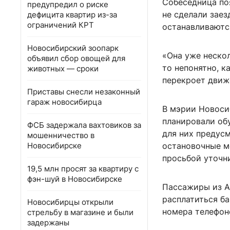
Собеседница по
предупредил о риске
не сделали заез
дефицита квартир из-за
ограничений КРТ
останавливаютс
Новосибирский зоопарк
«Она уже нескол
объявил сбор овощей для
то непонятно, к
животных — сроки
перекроет движ
Приставы снесли незаконный
гараж новосибирца
В мэрии Новоси
планировали об
ФСБ задержала вахтовиков за
для них предус
мошенничество в
Новосибирске
остановочные м
просьбой уточни
19,5 млн просят за квартиру с
фэн-шуй в Новосибирске
Пассажиры из А
расплатиться ба
Новосибирцы открыли
номера телефон
стрельбу в магазине и были
задержаны