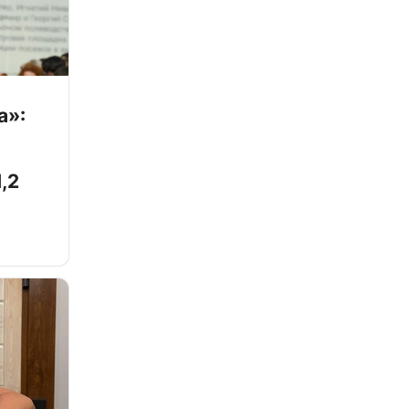
а»:
,2