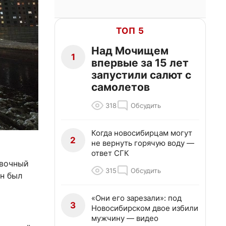
ТОП 5
Над Мочищем
1
впервые за 15 лет
запустили салют с
самолетов
318
Обсудить
Когда новосибирцам могут
2
не вернуть горячую воду —
ответ СГК
овочный
315
Обсудить
ен был
«Они его зарезали»: под
3
Новосибирском двое избили
мужчину — видео