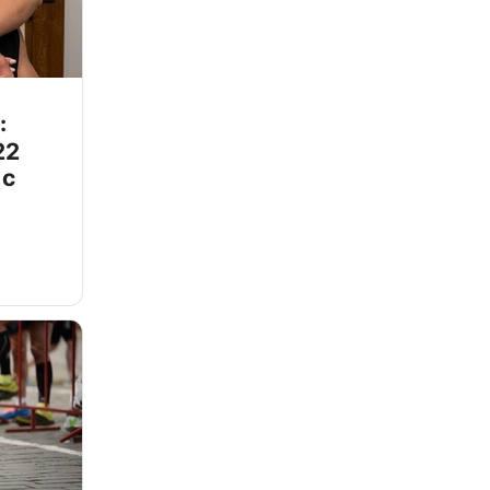
:
22
 с