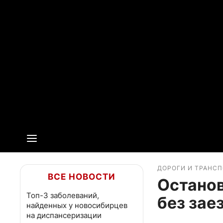
ДОРОГИ И ТРАНС
ВСЕ НОВОСТИ
Останов
Топ-3 заболеваний,
без зае
найденных у новосибирцев
на диспансеризации