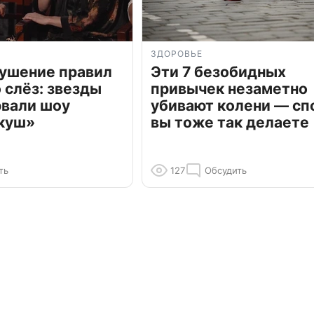
ЗДОРОВЬЕ
рушение правил
Эти 7 безобидных
о слёз: звезды
привычек незаметно
рвали шоу
убивают колени — сп
куш»
вы тоже так делаете
ть
127
Обсудить