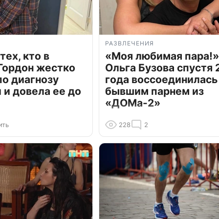
РАЗВЛЕЧЕНИЯ
тех, кто в
«Моя любимая пара!»
Гордон жестко
Ольга Бузова спустя 
по диагнозу
года воссоединилась
и довела ее до
бывшим парнем из
«ДОМа-2»
ить
228
2