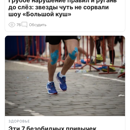
Грубое нарушение правил и ругань
до слёз: звезды чуть не сорвали
шоу «Большой куш»
76
Обсудить
ЗДОРОВЬЕ
Эти 7 безобидных привычек