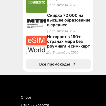
До 31 августа, 2026
Скидка 72 000 на
высшее образование
и среднее
специальное
До 31 августа, 2026
образование в
Интернет в 180+
первый год обучения
странах мира без
роуминга и сим-карт
До 31 декабря, 2026
Все промокоды
Спорт
Стиль и красота