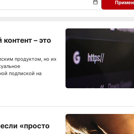
Примен
контент – это
ским продуктом, но их
суальное
ной подпиской на
 если «просто