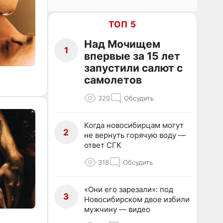
ТОП 5
Над Мочищем
1
впервые за 15 лет
запустили салют с
самолетов
320
Обсудить
Когда новосибирцам могут
2
не вернуть горячую воду —
ответ СГК
318
Обсудить
«Они его зарезали»: под
3
Новосибирском двое избили
мужчину — видео