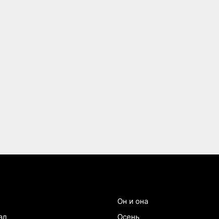
Он и она
ал
Осень