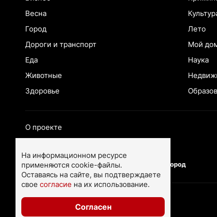
Весна
Культур
Город
Лето
Дороги и транспорт
Мой до
Еда
Наука
Животные
Недвиж
Здоровье
Образо
О проекте
Екатеринбург
Ярославль
На информационном ресурсе
применяются cookie-файлы.
Тюмень
Нижний Новгород
Оставаясь на сайте, вы подтверждаете
свое
согласие
на их использование.
Согласен