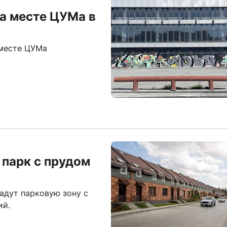
а месте ЦУМа в
 месте ЦУМа
парк с прудом
адут парковую зону с
ий.