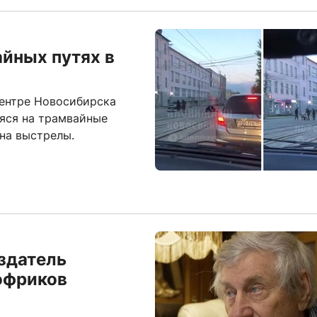
айных путях в
центре Новосибирска
яся на трамвайные
на выстрелы.
здатель
офриков