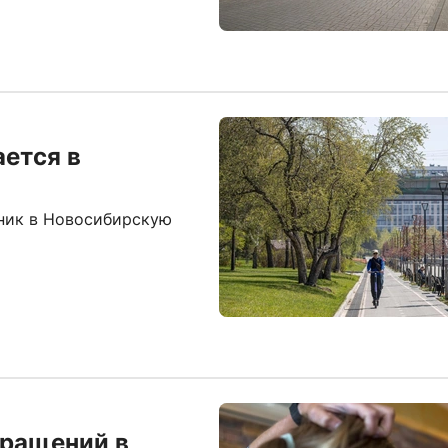
ается в
ьник в Новосибирскую
бращений в