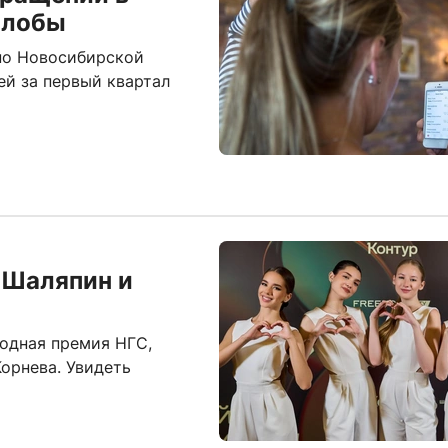
алобы
по Новосибирской
й за первый квартал
 Шаляпин и
одная премия НГС,
орнева. Увидеть