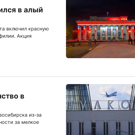
ился в алый
ета включил красную
филии. Акция
ство в
восибирска из-за
ности за мелкое