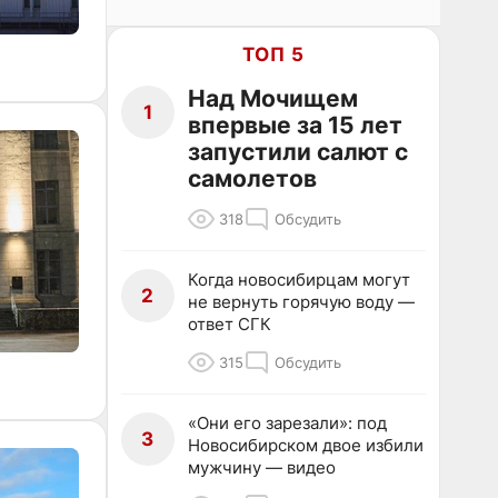
ТОП 5
Над Мочищем
1
впервые за 15 лет
запустили салют с
самолетов
318
Обсудить
Когда новосибирцам могут
2
не вернуть горячую воду —
ответ СГК
315
Обсудить
«Они его зарезали»: под
3
Новосибирском двое избили
мужчину — видео