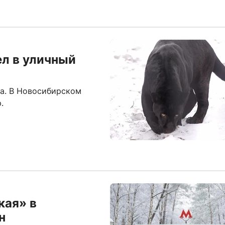
л в уличный
да. В Новосибирском
.
кая» в
н