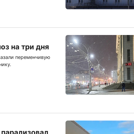
оз на три дня
казали переменчивую
нику.
 парализовал