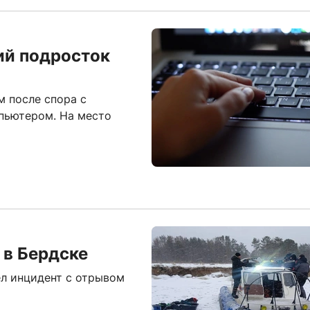
ий подросток
 после спора с
мпьютером. На место
 в Бердске
л инцидент с отрывом