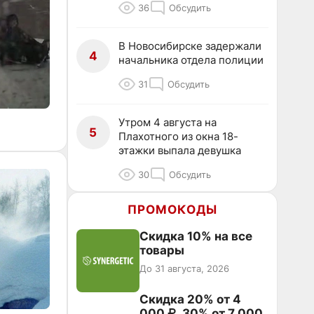
36
Обсудить
В Новосибирске задержали
4
начальника отдела полиции
31
Обсудить
Утром 4 августа на
5
Плахотного из окна 18-
этажки выпала девушка
30
Обсудить
ПРОМОКОДЫ
Скидка 10% на все
товары
До 31 августа, 2026
Скидка 20% от 4
000 ₽, 30% от 7 000