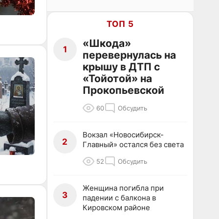
ТОП 5
«Шкода»
1
перевернулась на
крышу в ДТП с
«Тойотой» на
Прокопьевской
60
Обсудить
Вокзал «Новосибирск-
2
Главный» остался без света
52
Обсудить
Женщина погибла при
3
падении с балкона в
Кировском районе