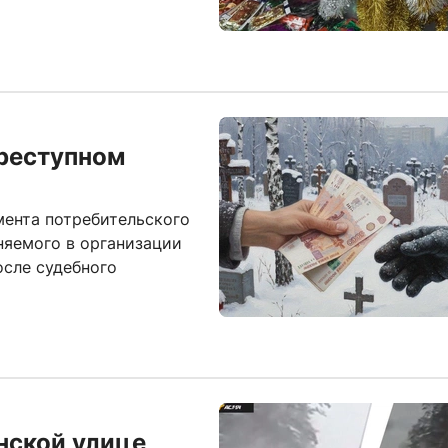
преступном
мента потребительского
няемого в организации
осле судебного
анской улице