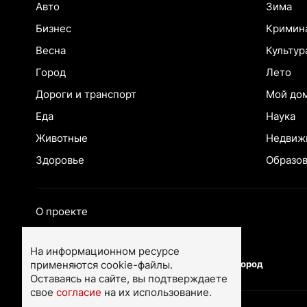
Авто
Зима
Бизнес
Кримин
Весна
Культур
Город
Лето
Дороги и транспорт
Мой до
Еда
Наука
Животные
Недвиж
Здоровье
Образо
О проекте
Екатеринбург
Ярославль
На информационном ресурсе
применяются cookie-файлы.
Тюмень
Нижний Новгород
Оставаясь на сайте, вы подтверждаете
свое
согласие
на их использование.