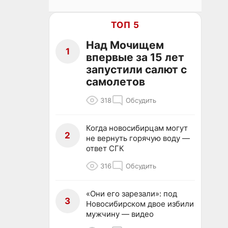
ТОП 5
Над Мочищем
1
впервые за 15 лет
запустили салют с
самолетов
318
Обсудить
Когда новосибирцам могут
2
не вернуть горячую воду —
ответ СГК
316
Обсудить
«Они его зарезали»: под
3
Новосибирском двое избили
мужчину — видео