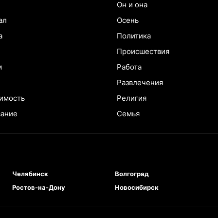
Он и она
ал
Осень
а
Политика
Происшествия
м
Работа
Развлечения
имость
Религия
вание
Семья
Челябинск
Волгоград
Ростов-на-Дону
Новосибирск