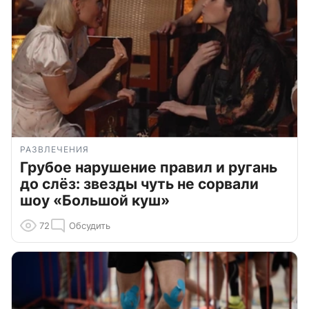
РАЗВЛЕЧЕНИЯ
Грубое нарушение правил и ругань
до слёз: звезды чуть не сорвали
шоу «Большой куш»
72
Обсудить