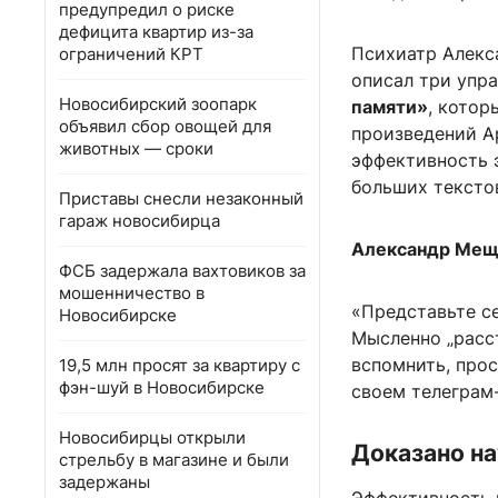
предупредил о риске
дефицита квартир из-за
Психиатр Алекс
ограничений КРТ
описал три упр
Новосибирский зоопарк
памяти»
, кото
объявил сбор овощей для
произведений А
животных — сроки
эффективность 
больших тексто
Приставы снесли незаконный
гараж новосибирца
Александр Мещ
ФСБ задержала вахтовиков за
мошенничество в
«Представьте се
Новосибирске
Мысленно „расс
вспомнить, прос
19,5 млн просят за квартиру с
фэн-шуй в Новосибирске
своем телеграм-
Новосибирцы открыли
Доказано н
стрельбу в магазине и были
задержаны