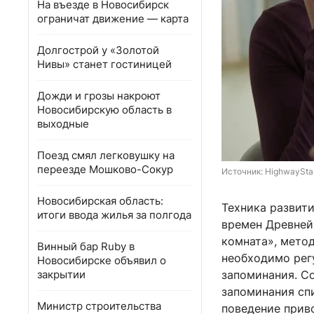
На въезде в Новосибирск
ограничат движение — карта
Долгострой у «Золотой
Нивы» станет гостиницей
Дожди и грозы накроют
Новосибирскую область в
выходные
Поезд смял легковушку на
переезде Мошково-Сокур
Источник: 
HighwayStar
Новосибирская область:
Техника развити
итоги ввода жилья за полгода
времен Древней
комната», метод
Винный бар Ruby в
необходимо рег
Новосибирске объявил о
закрытии
запоминания. С
запоминания сп
Министр строительства
поведение приво