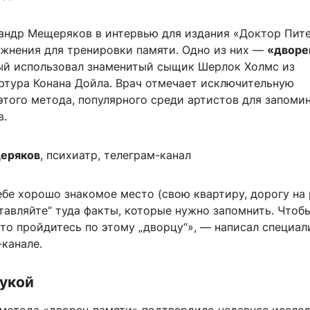
андр Мещеряков в интервью для издания «Доктор Пит
ажнения для тренировки памяти. Одно из них —
«дворе
рый использовал знаменитый сыщик Шерлок Холмс из
ртура Конана Дойла. Врач отмечает исключительную
этого метода, популярного среди артистов для запоми
в.
еряков
, психиатр, телеграм-канал
бе хорошо знакомое место (свою квартиру, дорогу на 
тавляйте“ туда факты, которые нужно запомнить. Чтоб
то пройдитесь по этому „дворцу“», — написал специал
канале.
аукой