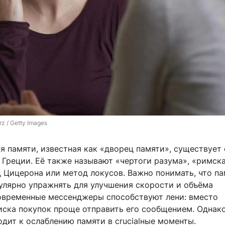
z / Getty Images
я памяти, известная как «дворец памяти», существует 
 Греции. Её также называют «чертоги разума», «римск
 Цицерона или метод локусов. Важно понимать, что па
улярно упражнять для улучшения скорости и объёма
овременные мессенджеры способствуют лени: вместо
иска покупок проще отправить его сообщением. Однак
дит к ослаблению памяти в crucialные моменты.