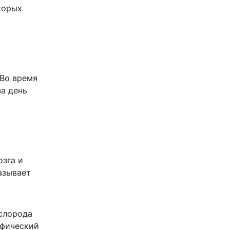
торых
 Во время
за день
озга и
азывает
ислорода
офический