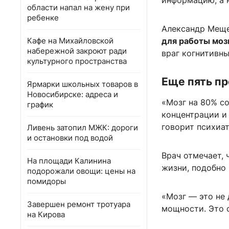
информацию, а н
области напал на жену при
ребенке
Александр Меще
Кафе на Михайловской
для работы мозг
набережной закроют ради
враг когнитивны
культурного пространства
Еще пять пр
Ярмарки школьных товаров в
Новосибирске: адреса и
«Мозг на 80% с
график
концентрации и 
говорит психиа
Ливень затопил МЖК: дороги
и остановки под водой
Врач отмечает, 
На площади Калинина
жизни, подобно 
подорожали овощи: цены на
помидоры
«Мозг — это не 
Завершен ремонт тротуара
мощности. Это 
на Кирова