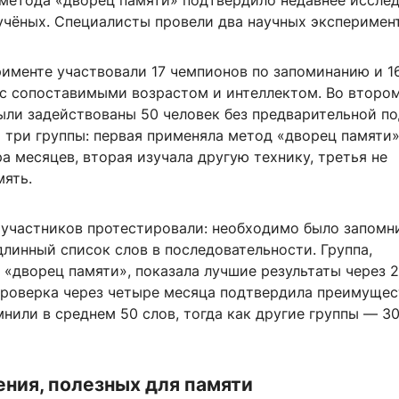
метода «дворец памяти» подтвердило недавнее иссле
учёных. Специалисты провели два научных эксперимент
рименте участвовали 17 чемпионов по запоминанию и 1
с сопоставимыми возрастом и интеллектом. Во второ
ыли задействованы 50 человек без предварительной по
 три группы: первая применяла метод «дворец памяти»
а месяцев, вторая изучала другую технику, третья не
мять.
 участников протестировали: необходимо было запомн
линный список слов в последовательности. Группа,
 «дворец памяти», показала лучшие результаты через 
 Проверка через четыре месяца подтвердила преимущес
нили в среднем 50 слов, тогда как другие группы — 30
ния, полезных для памяти