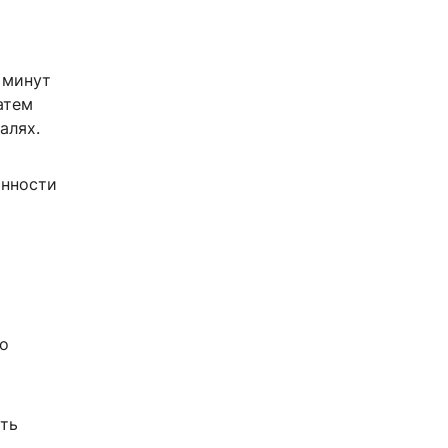
 минут
атем
алях.
анности
о
ать