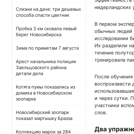
Эффективность 
нидерландских 
Слизни на даче: три дешевых
способа спасти цветник
В первом экспе
Пробка 3 км сковала левый
обычных людей 
берег Новосибирска
исследовании б
Их разделили на
Зима по приметам 7 августа
течение полутор
тренировала па
Арест начальника полиции
Заельцовского района:
детали дела
После обучения
воспроизвести д
Котята пумы показались из
использовавшая
домика в Новосибирском
и через сутки.
зоопарке
участники вспом
Новосибирский зоопарк
слов.
показал мартышку Бразза
Два упражне
Коллекцию марок за 284