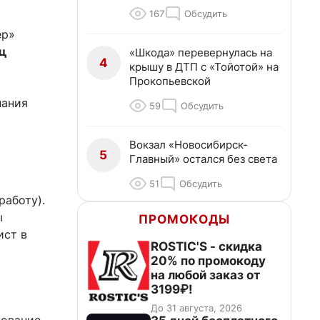
167
Обсудить
ер»
ц
«Шкода» перевернулась на
4
крышу в ДТП с «Тойотой» на
Прокопьевской
нания
59
Обсудить
Вокзал «Новосибирск-
5
Главный» остался без света
51
Обсудить
работу).
ы
ПРОМОКОДЫ
ист в
ROSTIC'S - скидка
20% по промокоду
на любой заказ от
3199₽!
До 31 августа, 2026