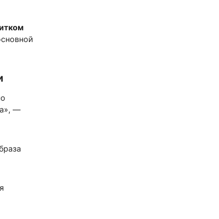
итком
основной
и
по
а», —
браза
я