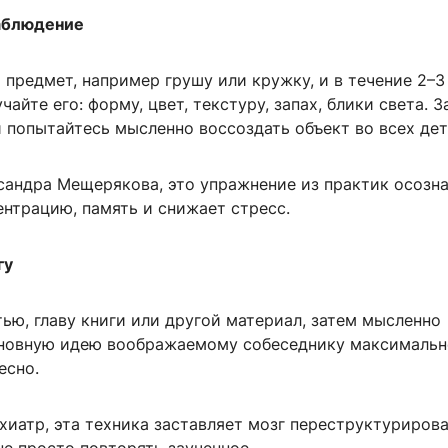
наблюдение
предмет, например грушу или кружку, и в течение 2–3
чайте его: форму, цвет, текстуру, запах, блики света. З
и попытайтесь мысленно воссоздать объект во всех дет
сандра Мещерякова, это упражнение из практик осозн
нтрацию, память и снижает стресс.
гу
ью, главу книги или другой материал, затем мысленно
новную идею воображаемому собеседнику максимальн
есно.
хиатр, эта техника заставляет мозг переструктуриров