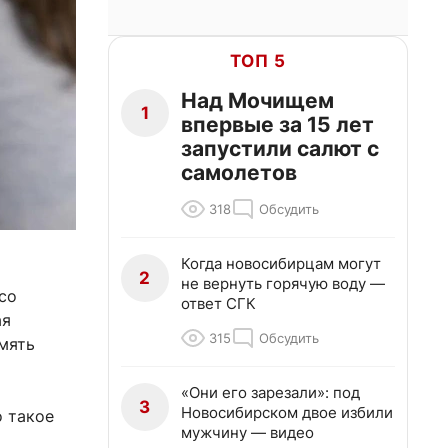
ТОП 5
Над Мочищем
1
впервые за 15 лет
запустили салют с
самолетов
318
Обсудить
Когда новосибирцам могут
2
не вернуть горячую воду —
со
ответ СГК
ая
315
Обсудить
мять
«Они его зарезали»: под
3
Новосибирском двое избили
о такое
мужчину — видео