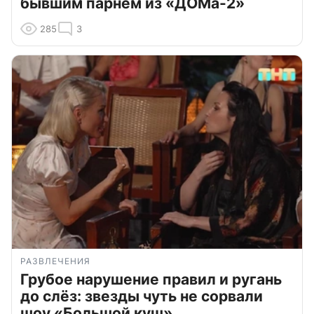
бывшим парнем из «ДОМа-2»
285
3
РАЗВЛЕЧЕНИЯ
Грубое нарушение правил и ругань
до слёз: звезды чуть не сорвали
шоу «Большой куш»