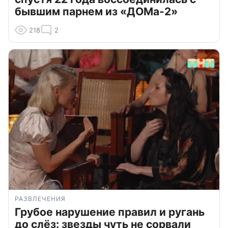
бывшим парнем из «ДОМа-2»
218
2
РАЗВЛЕЧЕНИЯ
Грубое нарушение правил и ругань
до слёз: звезды чуть не сорвали